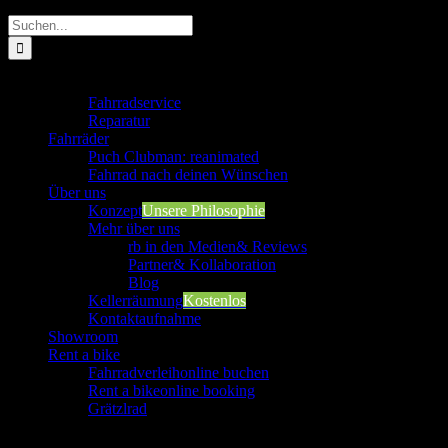
Suche
nach:
Werkstatt
Fahrradservice
Reparatur
Fahrräder
Puch Clubman: reanimated
Fahrrad nach deinen Wünschen
Über uns
Konzept
Unsere Philosophie
Mehr über uns
rb in den Medien
& Reviews
Partner
& Kollaboration
Blog
Kellerräumung
Kostenlos
Kontaktaufnahme
Showroom
Rent a bike
Fahrradverleih
online buchen
Rent a bike
online booking
Grätzlrad
Werkstatt