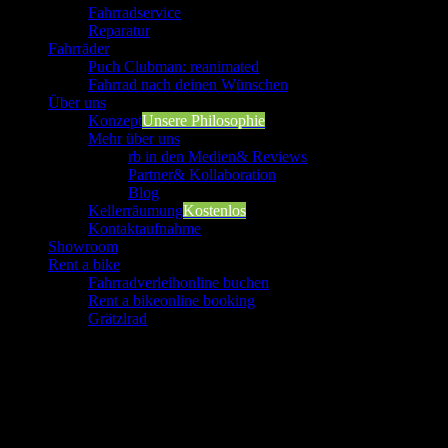
Fahrradservice
Reparatur
Fahrräder
Puch Clubman: reanimated
Fahrrad nach deinen Wünschen
Über uns
Konzept
Unsere Philosophie
Mehr über uns
rb in den Medien
& Reviews
Partner
& Kollaboration
Blog
Kellerräumung
Kostenlos
Kontaktaufnahme
Showroom
Rent a bike
Fahrradverleih
online buchen
Rent a bike
online booking
Grätzlrad