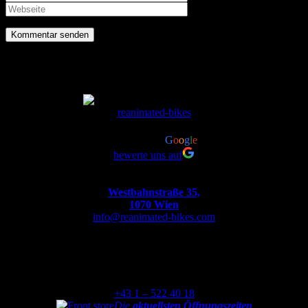
reanimated-bikes
4.8
powered by
G
o
o
g
l
e
bewerte uns auf
Westbahnstraße 35,
1070 Wien
info@reanimated-bikes.com
Montag
bis
Freitag
von
9:30-12:00
und
13:00-18:30
+43 1 – 522 40 18
Die
aktuellsten Öffnungszeiten