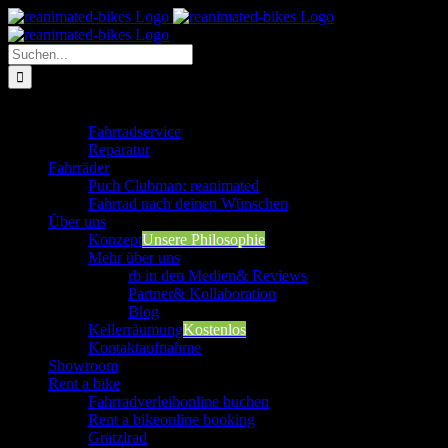
Zum
Inhalt
springen
Suche
nach:
Werkstatt
Fahrradservice
Reparatur
Fahrräder
Puch Clubman: reanimated
Fahrrad nach deinen Wünschen
Über uns
Konzept
Unsere Philosophie
Mehr über uns
rb in den Medien
& Reviews
Partner
& Kollaboration
Blog
Kellerräumung
Kostenlos
Kontaktaufnahme
Showroom
Rent a bike
Fahrradverleih
online buchen
Rent a bike
online booking
Grätzlrad