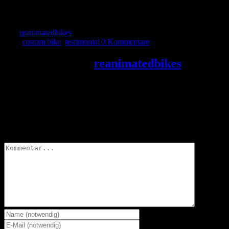
Rad ist momentan das Wertvollste was ich besitze und ich würde
mich als zu hundert Prozent abhängig davon bezeichnen.
Von
reanimatedbikes
|
2018-11-06T21:46:24+01:00
Oktober 22nd,
2015
|
custom bike
,
testimonial
|
0 Kommentare
Über den Autor:
reanimatedbikes
Wir bauen qualitativ hochwertige Fahrräder aus recycelten und
neuen Teilen. Auftragsräder nach Kundenwunsch mit 12 Monaten
Gewährleistung.
Hinterlasse einen Kommentar
Kommentar