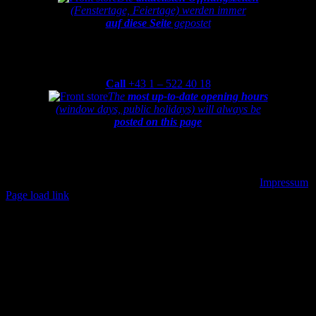
(Fenstertage, Feiertage) werden immer
auf diese Seite
gepostet
Monday
to
Friday
from
9:30-12:00am and 1:00-6:30pm
Call
+43 1 – 522 40 18
The
most up-to-date opening hours
(window days, public holidays) will always be
posted on this page
Partner von
Copyright 2022 reanimated-bikes | All Rights Reserved |
Impressum
Facebook
X
YouTube
Instagram
Pinterest
E-
Page load link
Mail