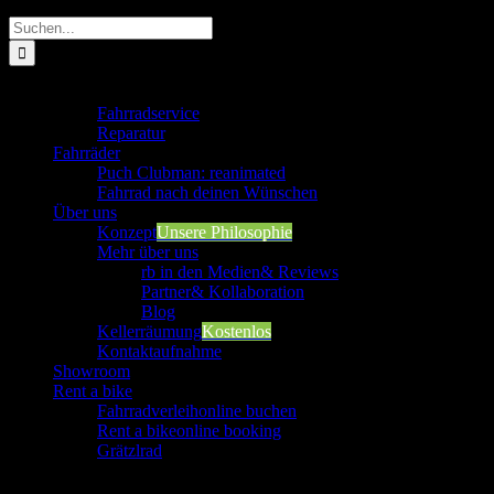
Suche
nach:
Werkstatt
Fahrradservice
Reparatur
Fahrräder
Puch Clubman: reanimated
Fahrrad nach deinen Wünschen
Über uns
Konzept
Unsere Philosophie
Mehr über uns
rb in den Medien
& Reviews
Partner
& Kollaboration
Blog
Kellerräumung
Kostenlos
Kontaktaufnahme
Showroom
Rent a bike
Fahrradverleih
online buchen
Rent a bike
online booking
Grätzlrad
Werkstatt