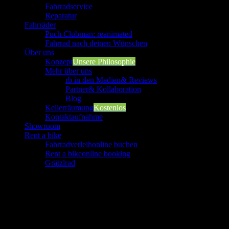
Fahrradservice
Reparatur
Fahrräder
Puch Clubman: reanimated
Fahrrad nach deinen Wünschen
Über uns
Konzept
Unsere Philosophie
Mehr über uns
rb in den Medien
& Reviews
Partner
& Kollaboration
Blog
Kellerräumung
Kostenlos
Kontaktaufnahme
Showroom
Rent a bike
Fahrradverleih
online buchen
Rent a bike
online booking
Grätzlrad