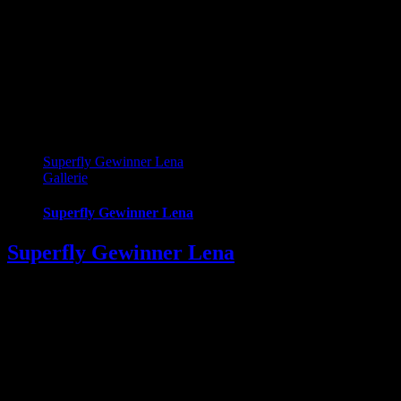
Superfly Gewinner Lena
Gallerie
Superfly Gewinner Lena
Superfly Gewinner Lena
WINNER!!! beim großen Superfly.fm Gewinnspiel. Wir gratulieren
Lena zu ihrem NEUBAU. 982 haben mitgemacht und keiner
glaubte wirklich daran. Vor allem nicht er! Und Zack, so schön,
wenn es dann doch klappt. Ein Trost an alle, die diesmal nicht
gewonnen haben, alternative zum NEUBAU gewinnen gibt es
natürlich auch noch die Variante des NEUBAU kaufens. Kommt
doch einfach auf eine Probefahrt in die Westbahnstraße 35.