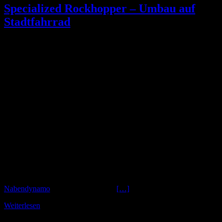
Specialized Rockhopper – Umbau auf
Stadtfahrrad
Der
Specialized Rockhopper
Seit seiner Erstauflage in den 70er Jahren
legendäres Mountainbike
Der Grund dafür ist wohl eindeutig in der
exzellenten
Rahmengeometrie und Verarbeitung von Specialized
zu finden.
Rockhoppers aus den 90er Jahren können heute natürlich nicht mehr
im Gelände mit den aktuellen Mountainbikes mithalten. Mit dem
richtigen Umbau machen geben sie aber immer noch
fantastische
Stadträder
.
Unser Kunde hat sich auf Anhieb und
ohne die geringsten
Zweifel
für diesen Rahmen entschieden. Mit dem obligaten 28″
Vorderad aufgebaut wurde dieser NEUBAU mit einem
Nabendynamo
und einem kräftigen
[…]
Weiterlesen