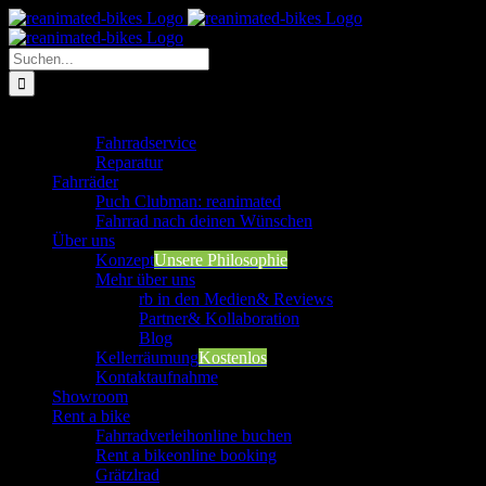
Zum
Inhalt
springen
Suche
nach:
Werkstatt
Fahrradservice
Reparatur
Fahrräder
Puch Clubman: reanimated
Fahrrad nach deinen Wünschen
Über uns
Konzept
Unsere Philosophie
Mehr über uns
rb in den Medien
& Reviews
Partner
& Kollaboration
Blog
Kellerräumung
Kostenlos
Kontaktaufnahme
Showroom
Rent a bike
Fahrradverleih
online buchen
Rent a bike
online booking
Grätzlrad