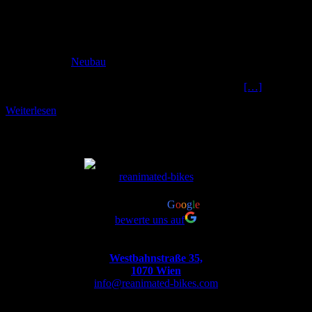
Haltung, Sitzposition, die Anzahl der Gänge und vieles mehr sind ja
auf den harten Einsatz im Gelände ausgelegt.
In der Stadt wollen
wir aber aufrecht am Rad sitzen.
Für alle jene, die ein
super
leichtes, super schnittiges, super geiles Stadtfahrrad
wollen,
haben wir den
Neubau
kreiert. Dieser Genesis Neubau zeigt sehr
schön, wie das geht: das originale 26″ Vorderrad wird gegen ein
größeres 28″ Laufrad getauscht. Auch die Gabel wird
[…]
Weiterlesen
reanimated-bikes
4.8
powered by
G
o
o
g
l
e
bewerte uns auf
Westbahnstraße 35,
1070 Wien
info@reanimated-bikes.com