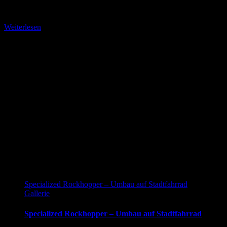
NEUBAU – das erste serienmäßige recycelte Stadtfahrrad. Crafted
in Vienna.
Weiterlesen
Specialized Rockhopper – Umbau auf Stadtfahrrad
Gallerie
Specialized Rockhopper – Umbau auf Stadtfahrrad