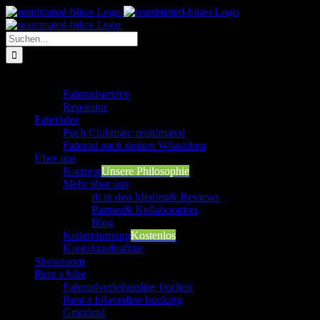
Zum
Inhalt
springen
Suche
nach:
Werkstatt
Fahrradservice
Reparatur
Fahrräder
Puch Clubman: reanimated
Fahrrad nach deinen Wünschen
Über uns
Konzept
Unsere Philosophie
Mehr über uns
rb in den Medien
& Reviews
Partner
& Kollaboration
Blog
Kellerräumung
Kostenlos
Kontaktaufnahme
Showroom
Rent a bike
Fahrradverleih
online buchen
Rent a bike
online booking
Grätzlrad