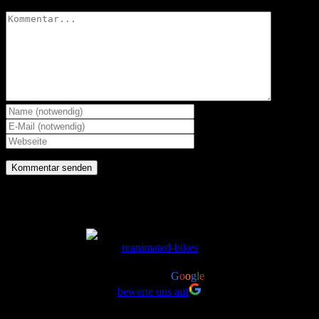
Kommentar
reanimated-bikes
4.8
powered by
G
o
o
g
l
e
bewerte uns auf