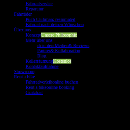
Fahrradservice
Reparatur
Fahrräder
Puch Clubman: reanimated
Fahrrad nach deinen Wünschen
Über uns
Konzept
Unsere Philosophie
Mehr über uns
rb in den Medien
& Reviews
Partner
& Kollaboration
Blog
Kellerräumung
Kostenlos
Kontaktaufnahme
Showroom
Rent a bike
Fahrradverleih
online buchen
Rent a bike
online booking
Grätzlrad
Zeige
grösseres
Bild