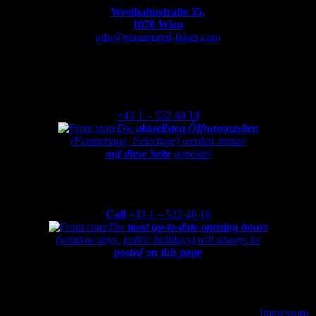
Westbahnstraße 35,
1070 Wien
info@reanimated-bikes.com
Montag
bis
Freitag
von
9:30-12:00
und
13:00-18:30
+43 1 – 522 40 18
Die
aktuellsten Öffnungszeiten
(Fenstertage, Feiertage) werden immer
auf diese Seite
gepostet
Monday
to
Friday
from
9:30-12:00am and 1:00-6:30pm
Call
+43 1 – 522 40 18
The
most up-to-date opening hours
(window days, public holidays) will always be
posted on this page
Partner von
Copyright 2022 reanimated-bikes | All Rights Reserved |
Impressum