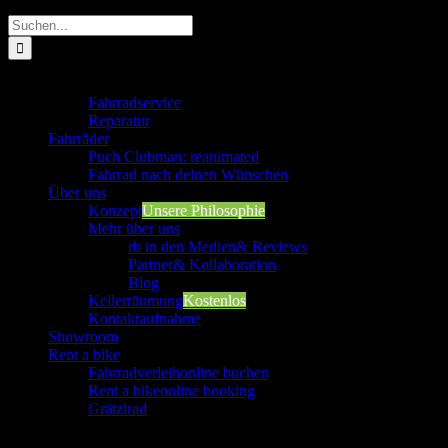
Suche
nach:
Werkstatt
Fahrradservice
Reparatur
Fahrräder
Puch Clubman: reanimated
Fahrrad nach deinen Wünschen
Über uns
Konzept
Unsere Philosophie
Mehr über uns
rb in den Medien
& Reviews
Partner
& Kollaboration
Blog
Kellerräumung
Kostenlos
Kontaktaufnahme
Showroom
Rent a bike
Fahrradverleih
online buchen
Rent a bike
online booking
Grätzlrad
Werkstatt