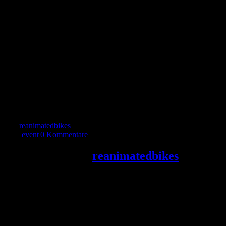
7 Jahre im 7ten
Vielen Dank an
alle TeilnehmerInnen!
Von
reanimatedbikes
|
2018-10-10T15:34:43+02:00
Juni 29th,
2018
|
event
|
0 Kommentare
Über den Autor:
reanimatedbikes
Wir bauen qualitativ hochwertige Fahrräder aus recycelten und
neuen Teilen. Auftragsräder nach Kundenwunsch mit 12 Monaten
Gewährleistung.
Hinterlasse einen Kommentar