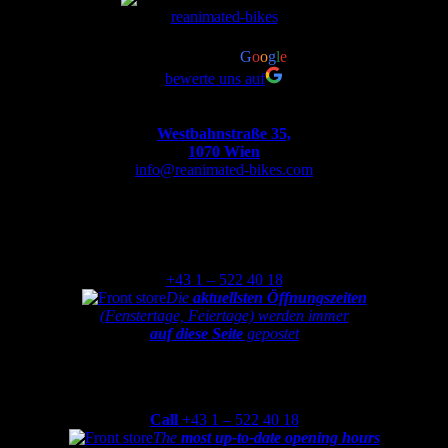
reanimated-bikes
4.8
powered by
G
o
o
g
l
e
bewerte uns auf
Westbahnstraße 35,
1070 Wien
info@reanimated-bikes.com
Montag
bis
Freitag
von
9:30-12:00
und
13:00-18:30
+43 1 – 522 40 18
Die
aktuellsten Öffnungszeiten
(Fenstertage, Feiertage) werden immer
auf diese Seite
gepostet
Monday
to
Friday
from
9:30-12:00am and 1:00-6:30pm
Call
+43 1 – 522 40 18
The
most up-to-date opening hours