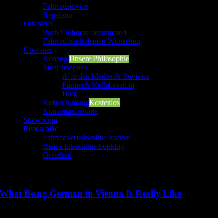
Fahrradservice
Reparatur
Fahrräder
Puch Clubman: reanimated
Fahrrad nach deinen Wünschen
Über uns
Konzept
Unsere Philosophie
Mehr über uns
rb in den Medien
& Reviews
Partner
& Kollaboration
Blog
Kellerräumung
Kostenlos
Kontaktaufnahme
Showroom
Rent a bike
Fahrradverleih
online buchen
Rent a bike
online booking
Grätzlrad
What Being German in Vienna Is Really Like
What Being German in Vienna Is Really Like
Meet Will – a corporate lawyer from Boston, MA, who really likes