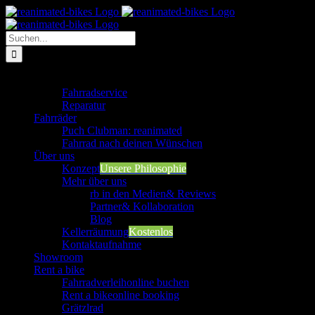
Zum
Inhalt
springen
Suche
nach:
Werkstatt
Fahrradservice
Reparatur
Fahrräder
Puch Clubman: reanimated
Fahrrad nach deinen Wünschen
Über uns
Konzept
Unsere Philosophie
Mehr über uns
rb in den Medien
& Reviews
Partner
& Kollaboration
Blog
Kellerräumung
Kostenlos
Kontaktaufnahme
Showroom
Rent a bike
Fahrradverleih
online buchen
Rent a bike
online booking
Grätzlrad