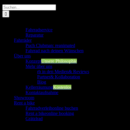
Suche
nach:
Werkstatt
Fahrradservice
Reparatur
Fahrräder
Puch Clubman: reanimated
Fahrrad nach deinen Wünschen
Über uns
Konzept
Unsere Philosophie
Mehr über uns
rb in den Medien
& Reviews
Partner
& Kollaboration
Blog
Kellerräumung
Kostenlos
Kontaktaufnahme
Showroom
Rent a bike
Fahrradverleih
online buchen
Rent a bike
online booking
Grätzlrad
Werkstatt