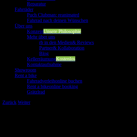
Reparatur
Fahrräder
Puch Clubman: reanimated
Fahrrad nach deinen Wünschen
Über uns
Konzept
Unsere Philosophie
Mehr über uns
rb in den Medien
& Reviews
Partner
& Kollaboration
Blog
Kellerräumung
Kostenlos
Kontaktaufnahme
Showroom
Rent a bike
Fahrradverleih
online buchen
Rent a bike
online booking
Grätzlrad
Zurück
Weiter
View
Larger
Image