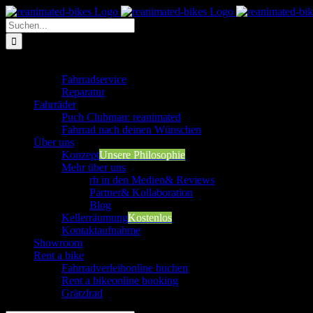
Zum
Inhalt
Suche
springen
nach:
Werkstatt
Fahrradservice
Reparatur
Fahrräder
Puch Clubman: reanimated
Fahrrad nach deinen Wünschen
Über uns
Konzept
Unsere Philosophie
Mehr über uns
rb in den Medien
& Reviews
Partner
& Kollaboration
Blog
Kellerräumung
Kostenlos
Kontaktaufnahme
Showroom
Rent a bike
Fahrradverleih
online buchen
Rent a bike
online booking
Grätzlrad