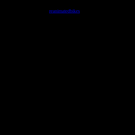
Puch CLUBMAN Weiß
reanimatedbikes
2019-05-06T14:37:51+02:0
Projekt Beschreibung
Puch CLUBMAN Weiß
Schnittig! Original Lack, 7 Gang. Unplattbarem Schwalbe Marathon,