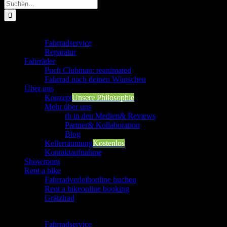
Suche
nach:
Werkstatt
Fahrradservice
Reparatur
Fahrräder
Puch Clubman: reanimated
Fahrrad nach deinen Wünschen
Über uns
Konzept
Unsere Philosophie
Mehr über uns
rb in den Medien
& Reviews
Partner
& Kollaboration
Blog
Kellerräumung
Kostenlos
Kontaktaufnahme
Showroom
Rent a bike
Fahrradverleih
online buchen
Rent a bike
online booking
Grätzlrad
Werkstatt
Fahrradservice