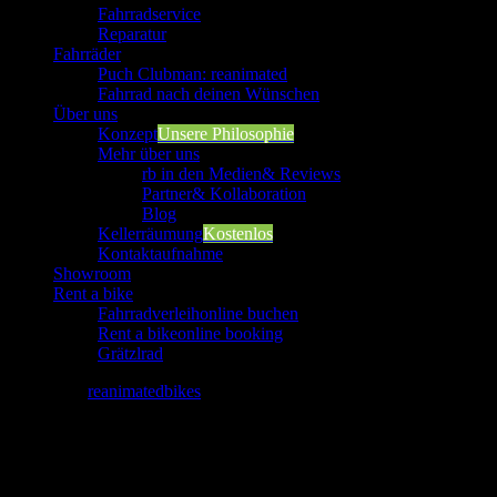
Fahrradservice
Reparatur
Fahrräder
Puch Clubman: reanimated
Fahrrad nach deinen Wünschen
Über uns
Konzept
Unsere Philosophie
Mehr über uns
rb in den Medien
& Reviews
Partner
& Kollaboration
Blog
Kellerräumung
Kostenlos
Kontaktaufnahme
Showroom
Rent a bike
Fahrradverleih
online buchen
Rent a bike
online booking
Grätzlrad
Gutscheine
reanimatedbikes
2021-03-12T11:35:07+01:00
Gutscheine
[fusion_featured_products_slider picture_size=“fixed“