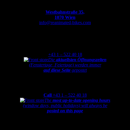
Westbahnstraße 35,
1070 Wien
info@reanimated-bikes.com
Montag
bis
Freitag
von
9:30-12:00
und
13:00-18:30
+43 1 – 522 40 18
Die
aktuellsten Öffnungszeiten
(Fenstertage, Feiertage) werden immer
auf diese Seite
gepostet
Monday
to
Friday
from
9:30-12:00am and 1:00-6:30pm
Call
+43 1 – 522 40 18
The
most up-to-date opening hours
(window days, public holidays) will always be
posted on this page
Partner von