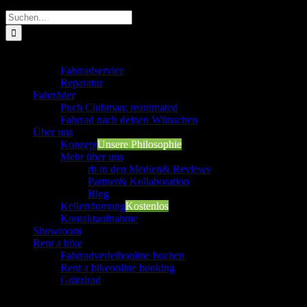
Suche
nach:
Werkstatt
Fahrradservice
Reparatur
Fahrräder
Puch Clubman: reanimated
Fahrrad nach deinen Wünschen
Über uns
Konzept
Unsere Philosophie
Mehr über uns
rb in den Medien
& Reviews
Partner
& Kollaboration
Blog
Kellerräumung
Kostenlos
Kontaktaufnahme
Showroom
Rent a bike
Fahrradverleih
online buchen
Rent a bike
online booking
Grätzlrad
Werkstatt